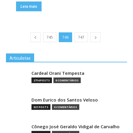
Leia mais
745
746
747
Articulistas
Cardeal Orani Tempesta
2714 POSTS
0 COMENTÁRIOS
Dom Eurico dos Santos Veloso
921 POSTS
0 COMENTÁRIOS
Cônego José Geraldo Vidigal de Carvalho