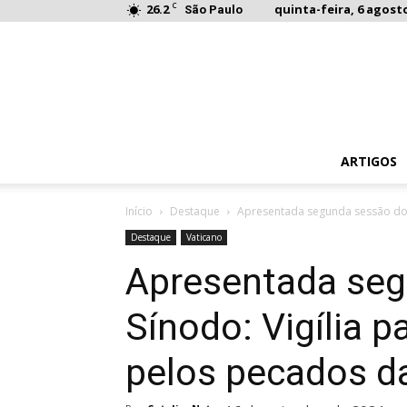
C
26.2
quinta-feira, 6 agosto
São Paulo
ARTIGOS
Início
Destaque
Apresentada segunda sessão do S
Destaque
Vaticano
Apresentada seg
Sínodo: Vigília p
pelos pecados da