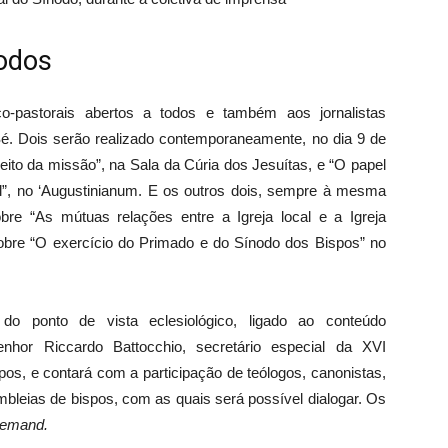
todos
co-pastorais abertos a todos e também aos jornalistas
é. Dois serão realizado contemporaneamente, no dia 9 de
eito da missão”, na Sala da Cúria dos Jesuítas, e “O papel
l”, no ‘Augustinianum. E os outros dois, sempre à mesma
bre “As mútuas relações entre a Igreja local e a Igreja
 sobre “O exercício do Primado e do Sínodo dos Bispos” no
o ponto de vista eclesiológico, ligado ao conteúdo
enhor Riccardo Battocchio, secretário especial da XVI
os, e contará com a participação de teólogos, canonistas,
leias de bispos, com as quais será possível dialogar. Os
demand.