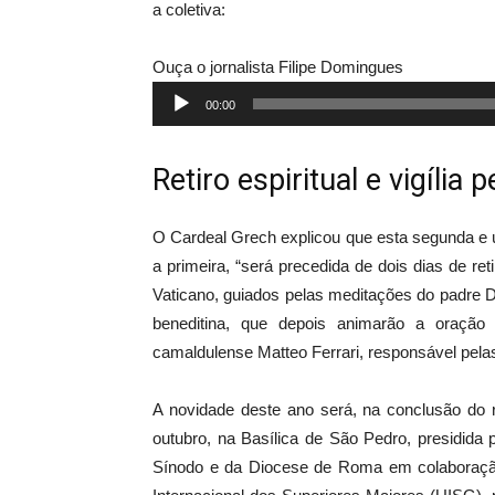
a coletiva:
Ouça o jornalista Filipe Domingues
Tocador
00:00
de
áudio
Retiro espiritual e vigília p
O Cardeal Grech explicou que esta segunda e 
a primeira, “será precedida de dois dias de ret
Vaticano, guiados pelas meditações do padre D
beneditina, que depois animarão a oração
camaldulense Matteo Ferrari, responsável pelas
A novidade deste ano será, na conclusão do ret
outubro, na Basílica de São Pedro, presidida
Sínodo e da Diocese de Roma em colaboraçã