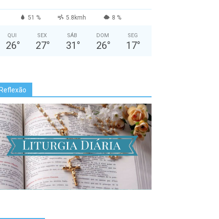
51 %
5.8kmh
8 %
QUI
SEX
SÁB
DOM
SEG
26
°
27
°
31
°
26
°
17
°
Reflexão