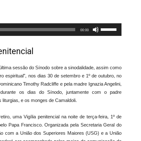
Use
00:00
as
setas
enitencial
para
cima
última sessão do Sínodo sobre a sinodalidade, assim como
ou
iro espiritual”, nos dias 30 de setembro e 1º de outubro, no
para
ominicano Timothy Radcliffe e pela madre Ignazia Angelini,
baixo
 durante os dias do Sínodo, juntamente com o padre
para
 liturgias, e os monges de Camaldoli.
aumentar
ou
iro, uma Vigília penitencial na noite de terça-feira, 1º de
diminuir
 pelo Papa Francisco. Organizada pela Secretaria Geral do
o
o com a União dos Superiores Maiores (USG) e a União
volume.