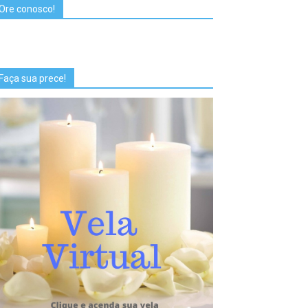
Ore conosco!
Faça sua prece!