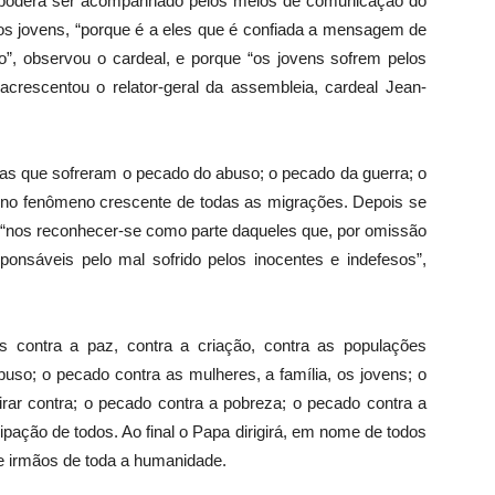
, poderá ser acompanhado pelos meios de comunicação do
 aos jovens, “porque é a eles que é confiada a mensagem de
o”, observou o cardeal, e porque “os jovens sofrem pelos
crescentou o relator-geral da assembleia, cardeal Jean-
as que sofreram o pecado do abuso; o pecado da guerra; o
 no fenômeno crescente de todas as migrações. Depois se
 “nos reconhecer-se como parte daqueles que, por omissão
onsáveis ​​pelo mal sofrido pelos inocentes e indefesos”,
s contra a paz, contra a criação, contra as populações
buso; o pecado contra as mulheres, a família, os jovens; o
rar contra; o pecado contra a pobreza; o pecado contra a
ipação de todos. Ao final o Papa dirigirá, em nome de todos
 e irmãos de toda a humanidade.