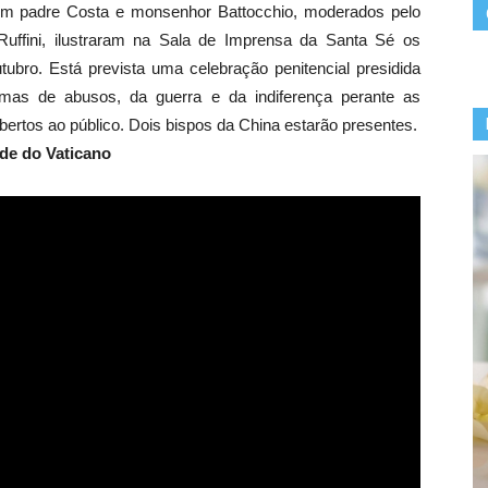
com padre Costa e monsenhor Battocchio, moderados pelo
Ruffini, ilustraram na Sala de Imprensa da Santa Sé os
bro. Está prevista uma celebração penitencial presidida
mas de abusos, da guerra e da indiferença perante as
bertos ao público. Dois bispos da China estarão presentes.
ade do Vaticano