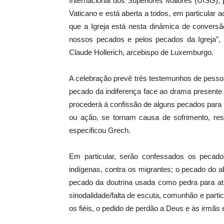
Internacional dos Superiores Maiores (UISG)
Vaticano e está aberta a todos, em particular
que a Igreja está nesta dinâmica de conversã
nossos pecados e pelos pecados da Igreja”, a
Claude Hollerich, arcebispo de Luxemburgo.
A celebração prevê três testemunhos de pesso
pecado da indiferença face ao drama presente
procederà à confissão de alguns pecados para
ou ação, se tornam causa de sofrimento, resp
especificou Grech.
Em particular, serão confessados os pecado
indígenas, contra os migrantes; o pecado do a
pecado da doutrina usada como pedra para ati
sinodalidade/falta de escuta, comunhão e partic
os fiéis, o pedido de perdão a Deus e às irmãs