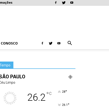
rmações
E CONOSCO
Tempo
SÃO PAULO
Céu Limpo
°
28
°
C
26.2
°
26.1