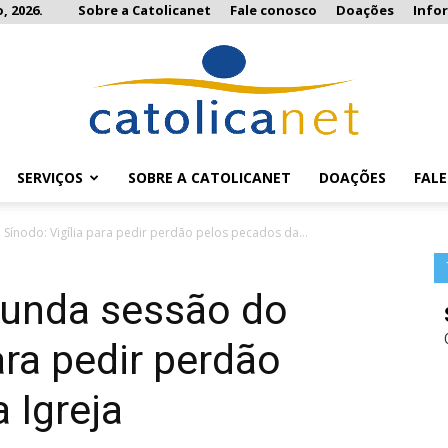
, 2026.
Sobre a Catolicanet
Fale conosco
Doações
Info
SERVIÇOS
SOBRE A CATOLICANET
DOAÇÕES
FAL
Catolicanet
ínodo: Vigília para pedir perdão pelos pecados da...
unda sessão do
ara pedir perdão
 Igreja