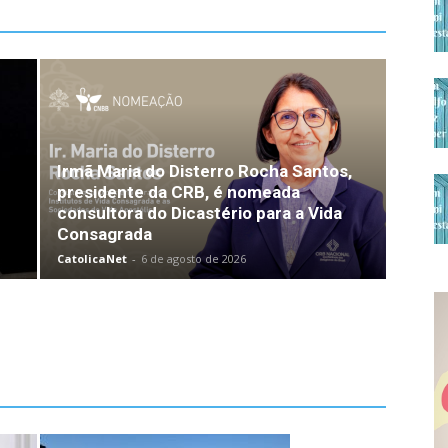
Irmã Maria do Disterro Rocha Santos,
presidente da CRB, é nomeada
consultora do Dicastério para a Vida
Consagrada
CatolicaNet
-
6 de agosto de 2026