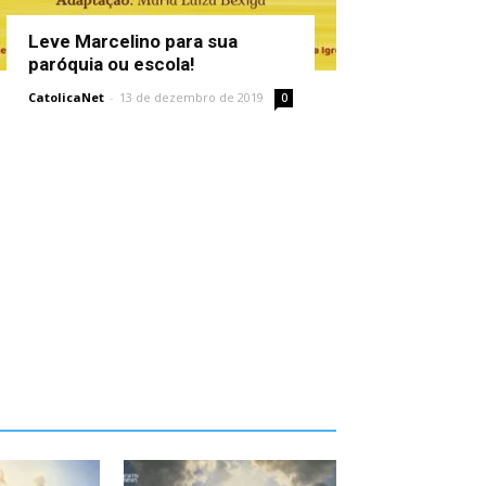
Leve Marcelino para sua
paróquia ou escola!
CatolicaNet
-
13 de dezembro de 2019
0