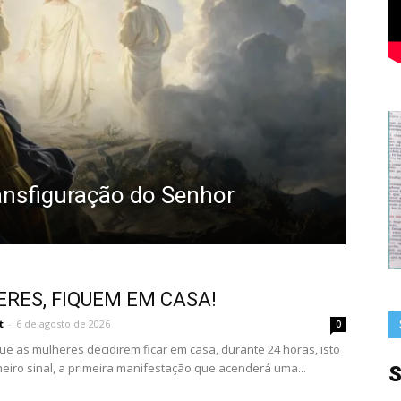
Fes
esc
ransfiguração do Senhor
Ora
Catoli
RES, FIQUEM EM CASA!
t
-
6 de agosto de 2026
0
ue as mulheres decidirem ficar em casa, durante 24 horas, isto
meiro sinal, a primeira manifestação que acenderá uma...
S