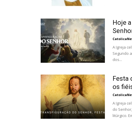
Hoje a
Senho
CatolicaNe
A Igreja ce
Segundo a 
dos...
Festa 
os fiéi
CatolicaNe
A Igreja ce
do Senhor,
litúrgico. E