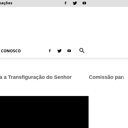
mações
E CONOSCO
ação do Senhor
Comissão para a Juventude cel