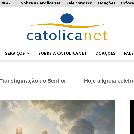
 2026.
Sobre a Catolicanet
Fale conosco
Doações
Infor
SERVIÇOS
SOBRE A CATOLICANET
DOAÇÕES
FAL
Catolicanet
 do Senhor
Hoje a Igreja celebra a Transfigur