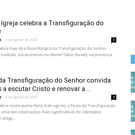
 Igreja celebra a Transfiguração do
r
t
-
6 de agosto de 2026
0
lebra hoje (6) a festa litúrgica da Transfiguração do Senhor.
tradição, ela aconteceu no Monte Tabor (Israel), na presença
da Transfiguração do Senhor convida
s a escutar Cristo e renovar a...
t
-
6 de agosto de 2026
0
lebra nesta quinta-feira, 6 de agosto, a Festa da Transfiguração
 uma das celebrações mais significativas do calendário
m artigo...