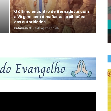
O último encontro de Bernadette com
a Virgem sem desafiar as proibições
das autoridades
CatolicaNet
-
6 de agosto de 2026