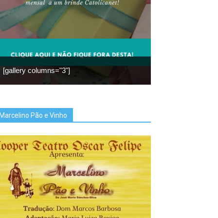
[gallery columns="3"]
Marcelino Pão e Vinho