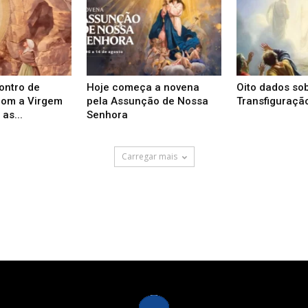
ontro de
Hoje começa a novena
Oito dados so
com a Virgem
pela Assunção de Nossa
Transfiguraçã
as...
Senhora
Carregar mais