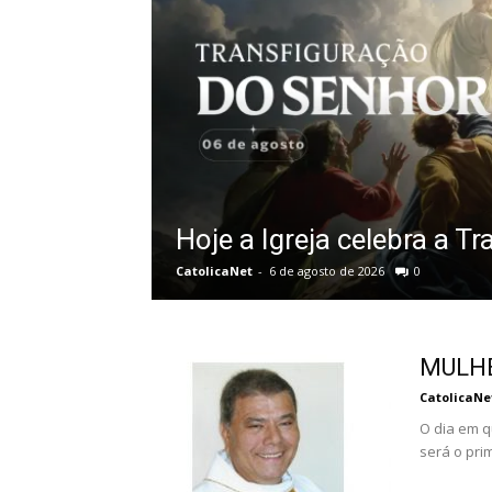
Hoje a Igreja celebra a T
CatolicaNet
-
6 de agosto de 2026
0
MULHE
CatolicaNe
O dia em q
será o pri