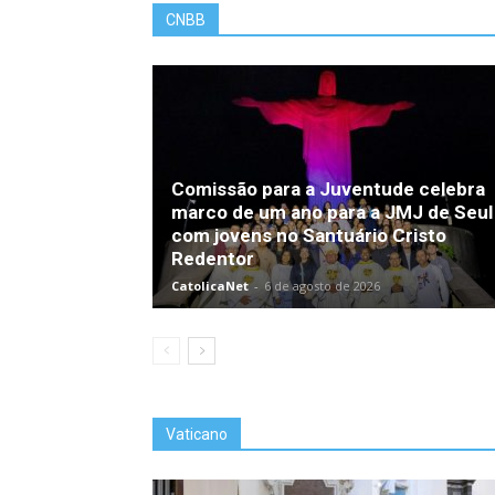
CNBB
Comissão para a Juventude celebra
marco de um ano para a JMJ de Seul
com jovens no Santuário Cristo
Redentor
CatolicaNet
-
6 de agosto de 2026
Vaticano