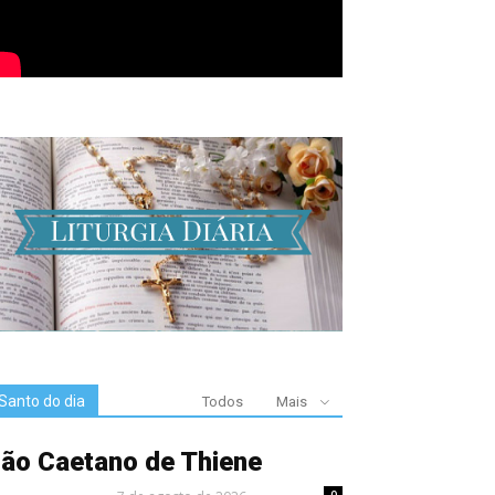
ta da Transfiguração do Senhor convida 
utar Cristo e renovar a esperança, dest
ni
caNet
-
6 de agosto de 2026
0
Santo do dia
Todos
Mais
ão Caetano de Thiene
0