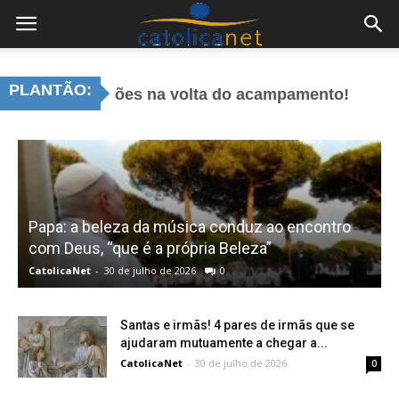
PLANTÃO:
adições na volta do acampamento!
Santas e ir
Papa: a beleza da música conduz ao encontro
com Deus, “que é a própria Beleza”
CatolicaNet
-
30 de julho de 2026
0
C
Santas e irmãs! 4 pares de irmãs que se
ajudaram mutuamente a chegar a...
CatolicaNet
-
30 de julho de 2026
0