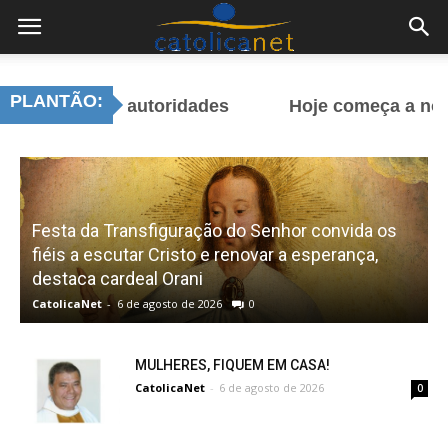
PLANTÃO:
as autoridades
Hoje começa a novena pela A
Festa da Transfiguração do Senhor convida os
fiéis a escutar Cristo e renovar a esperança,
r
destaca cardeal Orani
CatolicaNet
-
6 de agosto de 2026
0
C
MULHERES, FIQUEM EM CASA!
CatolicaNet
-
6 de agosto de 2026
0