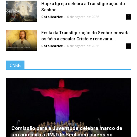
Hoje a Igreja celebra a Transfiguração do
Senhor
CatolicaNet
-
6 de agosto de 2026
0
Festa da Transfiguração do Senhor convida
os fiéis a escutar Cristo e renovar a...
CatolicaNet
-
6 de agosto de 2026
0
CNBB
Comissão para a Juventude celebra marco de
um ano para a JMJ de Seul com jovens no